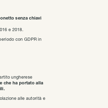
onetto senza chiavi
2016 e 2018.
l periodo con GDPR in
partito ungherese
e che ha portato alla
li.
olazione alle autorità e