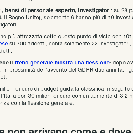
ti, bensì di personale esperto, investigatori
: su 28 p
 il Regno Unito), solamente 6 hanno più di 10 investig
igatori.
e più attrezzata sotto questo punto di vista con 101 i
lese
su 700 addetti, conta solamente 22 investigatori, 
detti.
ece il
trend generale mostra una flessione
:
dopo ave
ti in prossimità dell’avvento del GDPR due anni fa, i 
get.
ilioni di euro di budget guida la classifica, inseguit
 l’Italia con 30 milioni di euro con un aumento di 3,2 mi
nza con la flessione generale.
e non arrivano come e dove (