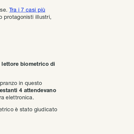
ose.
Tra i 7 casi più
 protagonisti illustri,
n
lettore biometrico di
a pranzo in questo
restanti 4 attendevano
a elettronica.
etrico è stato giudicato