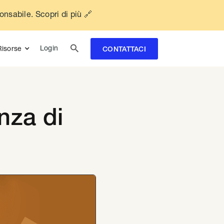
ponsabile. Scopri di più 🔗

Login
Risorse
CONTATTACI
nza di