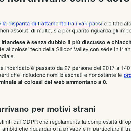
la disparità di trattamento fra i vari paesi
e citato al
meri assoluti di multe, sia per quanto riguarda gli imp
 Irlandese è senza dubbio il più discusso e chiacch
e ai colossi tech della Silicon Valley con sede in Irla
ndiale.
ese incaricato è passato da 27 persone del 2017 a 140
erti che includono nomi blasonati e nonostante le
pr
minate ai colossi del web ammontano a 0.
rrivano per motivi strani
efiniti dal GDPR che regolamenta la complessità di op
i ambiti che riguardano la privacy e in particolare il t