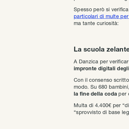
Spesso però si verifica
particolari di multe pe
ma tante curiosità:
La scuola zelant
A Danzica per verificar
impronte digitali degl
Con il consenso scritto
modo. Su 680 bambini,
la fine della coda
per 
Multa di 4.400€ per “di
“sprovvisto di base leg