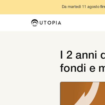
Da martedì 11 agosto
fir
I 2 anni
fondi e m