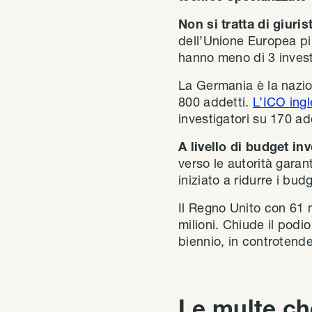
Non si tratta di giuris
dell’Unione Europea più
hanno meno di 3 invest
La Germania è la nazion
800 addetti.
L’ICO ing
investigatori su 170 ad
A livello di budget inv
verso le autorità garan
iniziato a ridurre i bud
Il Regno Unito con 61 m
milioni. Chiude il podio
biennio, in controtende
Le multe ch