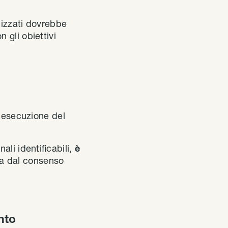
ilizzati dovrebbe
n gli obiettivi
, esecuzione del
li identificabili,
è
ta dal consenso
nto