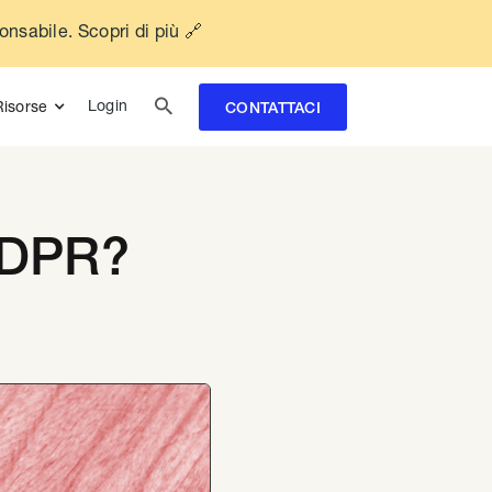
ponsabile. Scopri di più 🔗

Login
Risorse
CONTATTACI
 GDPR?