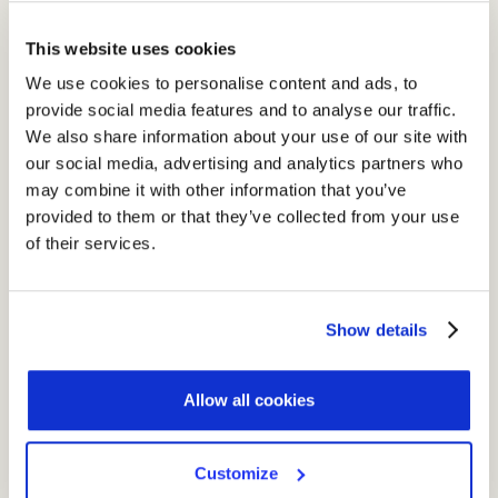
Autenticazione a due fattori
Non sarà necessario scaricare app come Google
This website uses cookies
Authenticator o Authy per la generazione di codici di
We use cookies to personalise content and ads, to
autenticazione a due fattor
i per ciascuno degli account
provide social media features and to analyse our traffic.
salvati su iCloud Keychain.
We also share information about your use of our site with
our social media, advertising and analytics partners who
may combine it with other information that you’ve
Introduzione della tecnologia “Intelligent Tracking
provided to them or that they’ve collected from your use
Prevention”
of their services.
Intelligent Tracking Prevention
previene in maniera
intelligente il tracciamento
contenendo l’utilizzo di tecniche
come il
fingerprinting
e il
cross-site tracking
su Safari.
Show details
Tutto questo per
limitare le capacità dei web tracker di
Allow all cookies
utilizzare l’indirizzo IP dell’utente come un identificatore
unico
per collegare la sua attività online e creare un profilo.
Customize