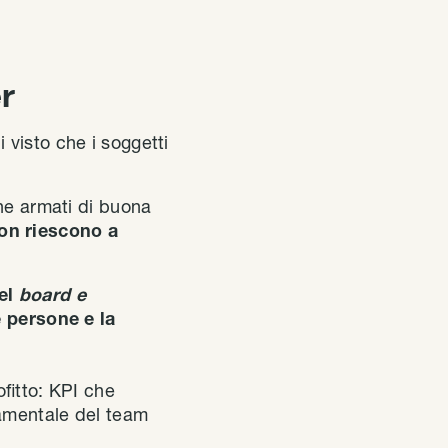
er
 visto che i soggetti
che armati di buona
on riescono a
el
board e
e persone e la
ofitto: KPI che
damentale del team