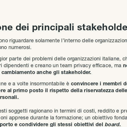
one dei principali stakehold
o riguardare solamente l’interno delle organizzazioni
ono numerosi.
or parte dei problemi delle organizzazioni italiane, 
ri dipendenti e creano un team privacy efficace, ma
n
o cambiamento anche gli stakeholder.
ne e a volte insormontabile è
convincere i membri d
re al primo posto il rispetto della riservatezza dell
rsonali.
sti soggetti ragionano in termini di costi, reddito e pr
oni apprese durante la formazione; un obiettivo fon
porto e condividere gli stessi obiettivi del
board
.