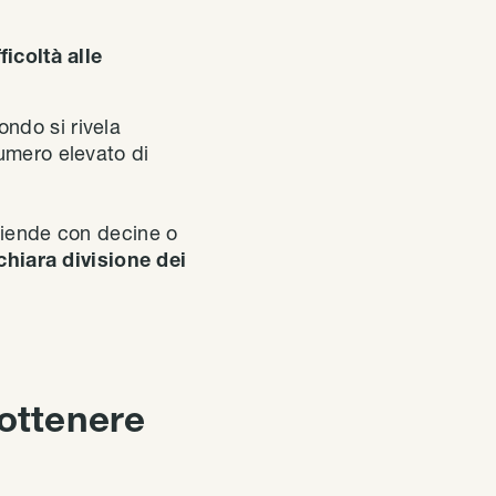
coltà alle
ndo si rivela
umero elevato di
aziende con decine o
hiara divisione dei
 ottenere