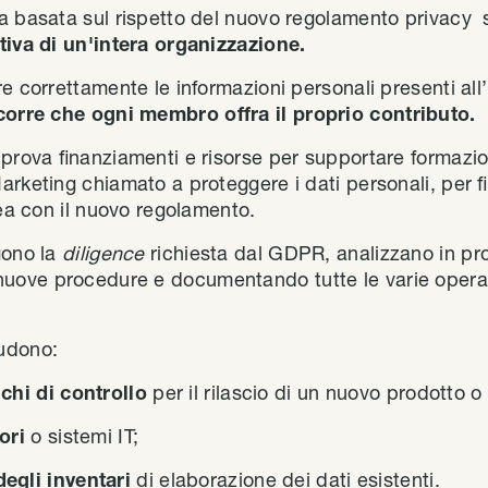
a basata sul rispetto del nuovo regolamento privacy 
tiva di un'intera organizzazione.
e correttamente le informazioni personali presenti all
corre che ogni membro offra il proprio contributo.
pprova finanziamenti e risorse per supportare formazio
arketing chiamato a proteggere i dati personali, per fi
nea con il nuovo regolamento.
gono la
diligence
richiesta dal GDPR, analizzano in prof
uove procedure e documentando tutte le varie operazi
udono:
chi di controllo
per il rilascio di un nuovo prodotto o 
tori
o sistemi IT;
egli inventari
di elaborazione dei dati esistenti.