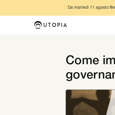
Da martedì 11 agosto
fir
Come im
governan