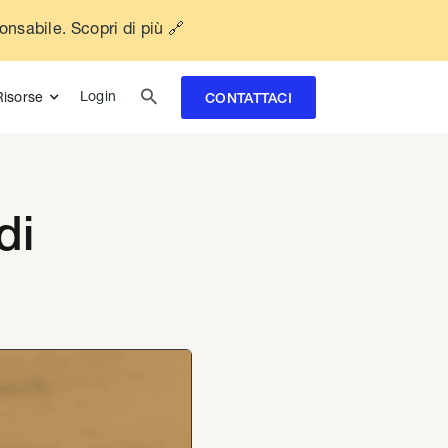
ponsabile. Scopri di più 🔗

Login
Risorse
CONTATTACI
di