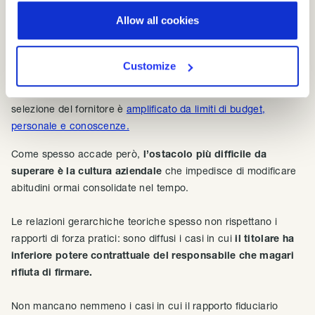
agiscono come contitolari.
Allow all cookies
Il problema delle piccole e medie imprese
Customize
Nelle piccole e medie imprese il problema della corretta
selezione del fornitore è
amplificato da limiti di budget,
personale e conoscenze.
Come spesso accade però,
l’ostacolo più difficile da
superare è la cultura aziendale
che impedisce di modificare
abitudini ormai consolidate nel tempo.
Le relazioni gerarchiche teoriche spesso non rispettano i
rapporti di forza pratici: sono diffusi i casi in cui
il titolare ha
inferiore potere contrattuale del responsabile che magari
rifiuta di firmare.
Non mancano nemmeno i casi in cui il rapporto fiduciario