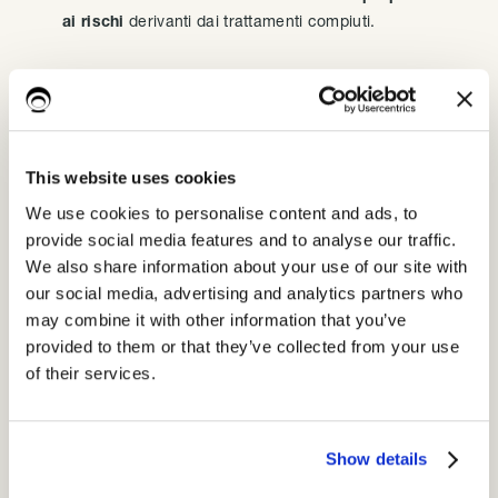
ai rischi
derivanti dai trattamenti compiuti.
Come mappare la lista dei fornitori nel
Registro dei Trattamenti:
This website uses cookies
Il titolare del trattamento deve
mappare la lista dei fornitori,
i relativi accordi e le nomine
per ciascun ruolo nel registro di
We use cookies to personalise content and ads, to
trattamento.
provide social media features and to analyse our traffic.
We also share information about your use of our site with
Gli scopi principali di questo procedimento sono 3:
our social media, advertising and analytics partners who
may combine it with other information that you’ve
Chiarire per quali finalità e attività agiscono come singoli
provided to them or that they’ve collected from your use
titolari autonomi;
of their services.
Impegnarsi a garantire un trattamento conforme alla
normativa
privacy
;
Show details
Specificare per quali finalità e attività eventualmente