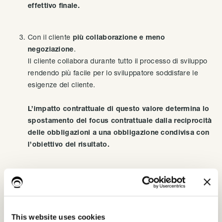
effettivo finale.
Con il cliente
più collaborazione e meno
negoziazione
.
Il cliente collabora durante tutto il processo di sviluppo
rendendo più facile per lo sviluppatore soddisfare le
esigenze del cliente.
L’impatto contrattuale di questo valore determina lo
spostamento del focus contrattuale dalla reciprocità
delle obbligazioni a una obbligazione condivisa con
l’obiettivo del risultato.
Cavalcare il cambiamento a prescindere dal
programma previsto.
Non considerare il cambiamento in corso d’opera come
una spesa da evitare, bensì basare i processi su
cicli di
This website uses cookies