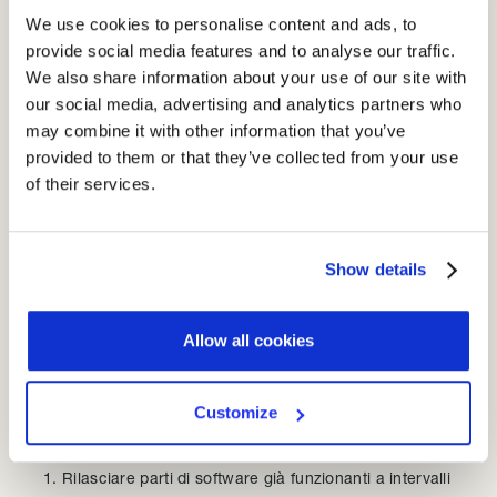
lavoro al termine dei quali vi è interazione tra
We use cookies to personalise content and ads, to
fornitore e cliente
, per valutare lo stato dell’opera ed
provide social media features and to analyse our traffic.
effettuare eventuali cambiamenti al fine di correggere il
We also share information about your use of our site with
tiro e soddisfare le esigenze.
our social media, advertising and analytics partners who
may combine it with other information that you’ve
L’impatto contrattuale del quarto valore determina lo
provided to them or that they’ve collected from your use
s
postamento del focus contrattuale
of their services.
dall’obbligazione e dal risultato complessivo all’iter
con cui si arriva al risultato stesso.
Show details
I dodici principi di supporto del modello
agile
Allow all cookies
Il cambiamento è benvenuto e il cliente è al centro del
lavoro come testimoniano le dodici linee guida
introdotte
Customize
dal Manifesto Agile:
Rilasciare parti di software già funzionanti a intervalli