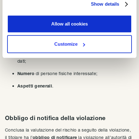
Natura
, carattere sensibile e volume dei dati personali;
Show details
Facilità di identificazione
delle persone fisiche;
Allow all cookies
Gravità delle
conseguenze
per le persone fisiche;
Caratteristiche
particolari dell’interessato;
Customize
Caratteristiche
particolari del
titolare
del trattamento di
dati;
Numero
di persone fisiche interessate;
Aspetti generali
.
Obbligo di notifica della violazione
Conclusa la valutazione del rischio a seguito della violazione,
il titolare ha l’
obbligo di notificare
la violazione all’autorità di