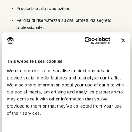
Pregiudizio alla reputazione;
Perdita di riservatezza su dati protetti da segreto
professionale;
Decifratura illecita della pseudonimizzazione;
Qualsiasi danno economico o sociale significativo;
This website uses cookies
Privazione dei loro diritti e delle loro libertà;
We use cookies to personalise content and ads, to
Impedimento ad esercitare controllo sui dati personali
provide social media features and to analyse our traffic.
che li riguardano.
We also share information about your use of our site with
our social media, advertising and analytics partners who
Il gruppo di lavoro dei Garanti Europei raccomanda di
may combine it with other information that you’ve
affrontare tale valutazione
tenendo in considerazione i
provided to them or that they’ve collected from your use
seguenti criteri:
of their services.
Tipo
di violazione;