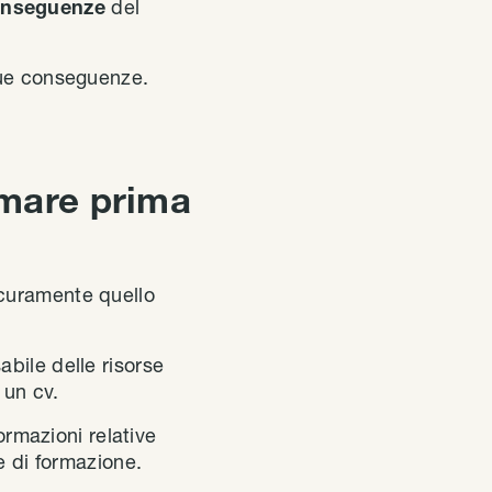
onseguenze
del
sue conseguenze.
rmare prima
icuramente quello
bile delle risorse
 un cv.
ormazioni relative
e di formazione.