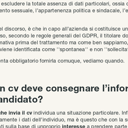
cludere la totale assenza di dati particolari, ossia d
ento sessuale, l’appartenenza politica e sindacale, l’et
del discorso, è che in capo all’azienda si costituisce u
aso, secondo le regole generali del GDPR, il titolare
mativa prima del trattamento ma come ben sappiamo, r
iene identificata come ''spontanea'' e non ''sollecitat
venta obbligatorio fornirla comuque, vediamo quando.
un cv deve consegnare l’info
candidato?
e invia il cv
individua una situazione particolare. Inf
amente i dati dell’individuo, ma è questo che con la s
ati sulla base di unproprio
interesse
a prendere parte