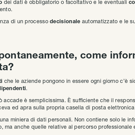
to
dei dati è obbligatorio o facoltativo e le eventuali
c
ento.
enza di un processo
decisionale
automatizzato e le 
spontaneamente, come info
ta?
ti
che le aziende pongono in essere ogni giorno c’è s
dipendenti
.
 accade è semplicissima. È sufficiente che il responsa
iceva ed apra sulla propria casella di posta elettronica
 una miniera di dati personali. Non contiene solo le inf
to, ma anche quelle relative al percorso professionale 