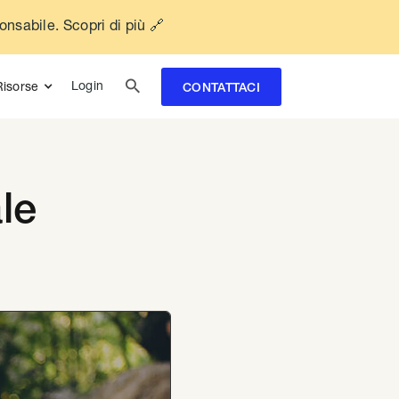
ponsabile. Scopri di più 🔗

Login
Risorse
CONTATTACI
le