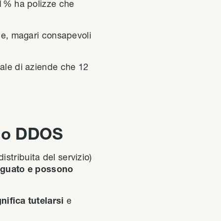
’11% ha polizze che
one, magari consapevoli
uale di aziende che 12
cco DDOS
istribuita del servizio)
gguato e possono
nifica tutelarsi
e