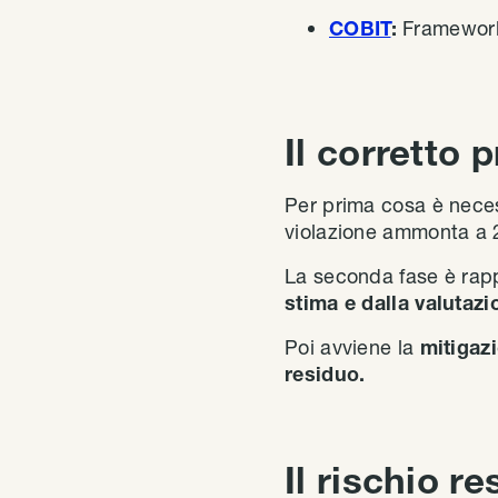
COBIT
:
Framework p
Il corretto 
Per prima cosa è nece
violazione ammonta a 2
La seconda fase è rap
stima e dalla valutazi
Poi avviene la
mitigaz
residuo.
Il rischio r