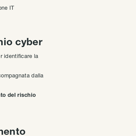
one IT
hio cyber
 identificare la
compagnata dalla
to del rischio
imento