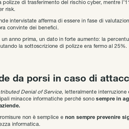
 polizze di trasferimento del rischio cyber, mentre l
r risk.
nde intervistate afferma di essere in fase di valutazi
ra convinte dei benefici.
di un anno prima, un dato in forte aumento: la percent
utando la sottoscrizione di polizze era fermo al 25%.
e da porsi in caso di atta
stributed Denial of Service,
letteralmente interruzione d
cipali minacce informatiche perché sono
sempre in a
 aziende.
tromisure non è semplice e
non sempre prevenire sig
rezza informatica.