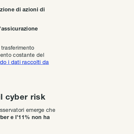
ione di azioni di
ll’assicurazione
 trasferimento
mento costante del
o i dati raccolti da
il cyber risk
’Osservatori emerge che
cyber e l’11% non ha