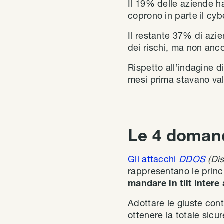
Il 19% delle aziende ha
coprono in parte il cybe
Il restante 37% di azie
dei rischi, ma non anco
Rispetto all’indagine 
mesi prima stavano val
Le 4 domand
Gli attacchi
DDOS
(Di
rappresentano
le prin
mandare in tilt intere
Adottare le giuste con
ottenere la totale sicu