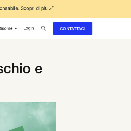
ponsabile. Scopri di più 🔗

Login
Risorse
CONTATTACI
schio e