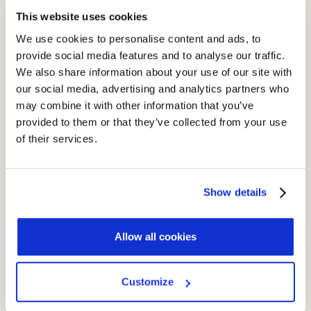
connessi alle basi giuridiche utilizzate a supporto delle finalità
This website uses cookies
perseguite.
We use cookies to personalise content and ads, to
provide social media features and to analyse our traffic.
Non succede…ma se succede
We also share information about your use of our site with
our social media, advertising and analytics partners who
In questa situazione facilitare la vita ai clienti diventa la
may combine it with other information that you’ve
destinazione in cui orientare la bussola, il tragitto di UTOPIA
provided to them or that they’ve collected from your use
passa anche attraverso nuove funzionalità che permetteranno
of their services.
di migliorare il modo in cui gestire le informazioni da fornire, le
richieste di esercizio e la gestione operativa di tale
adempimento permettendo di mettere in pratica alla lettera le
Show details
indicazioni dell’art. 12 paragrafo 2, GDPR.
“Il titolare del trattamento agevola l'esercizio dei diritti
Allow all cookies
dell'interessato ai sensi degli articoli 15 a 22.”
Customize

SCOPRI TUTTE LE NEWS SUL GDPR