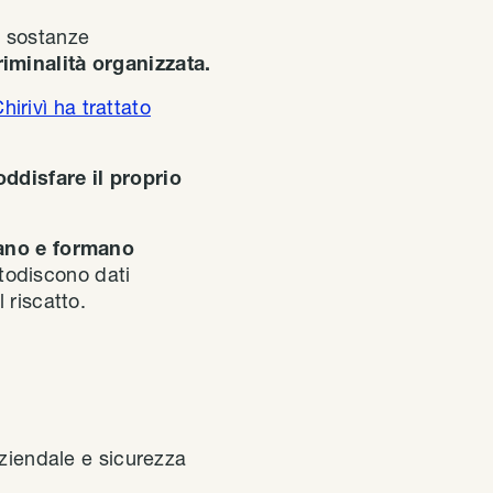
 e sostanze
riminalità organizzata.
irivì ha trattato
oddisfare il proprio
cano e formano
stodiscono dati
 riscatto.
ziendale e sicurezza