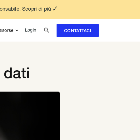
ponsabile. Scopri di più 🔗

Login
Risorse
CONTATTACI
 dati