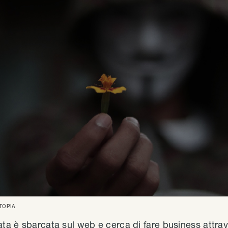
TOPIA
ata è sbarcata sul web e cerca di fare business attrav