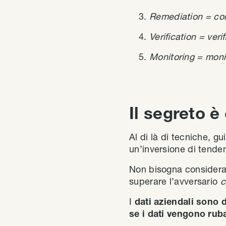
Remediation = cor
Verification = veri
Monitoring = monit
Il segreto 
Al di là di tecniche, g
un’inversione di tende
Non bisogna considerar
superare l’avversario
c
I
dati aziendali sono di
se i dati vengono ruba