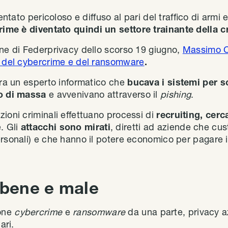
iventato pericoloso e diffuso al pari del traffico di armi
rime è diventato quindi un settore trainante della c
one di Federprivacy dello scorso 19 giugno,
Massimo Ch
e del cybercrime e del ransomware
.
era un esperto informatico che
bucava i sistemi per s
o di massa
e avvenivano attraverso il
pishing
.
ioni criminali effettuano processi di
recruiting, cer
. Gli
attacchi sono mirati
, diretti ad aziende che cu
rsonali) e che hanno il potere economico per pagare il
a bene e male
pone
cybercrime
e
ransomware
da una parte, privacy a
ari.