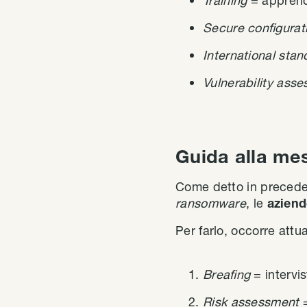
Training
= apprend
Secure configura
International sta
Vulnerability ass
Guida alla mes
Come detto in preceden
ransomware
, le
aziend
Per farlo, occorre attu
Breafing
= intervi
Risk assessment