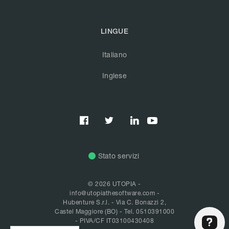
LINGUE
Italiano
Inglese



Stato servizi
© 2026 UTOPIA -
info@utopiathesoftware.com
-
Hubenture S.r.l. - Via C. Bonazzi 2,
Castel Maggiore (BO) -
Tel. 0510391000
- PIVA/CF IT03100430408