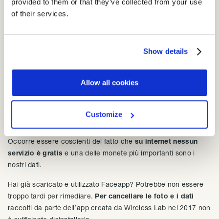
provided to them or that they’ve collected from your use
di volti che dia origine a un registro di identità finte, che
of their services.
potrebbero essere associate a profili fake create ad hoc per
generare masse critiche di utenti inventati.
Show details
Come rimediare all’uso di Faceapp e
proteggere la privacy
Allow all cookies
Essere consapevoli dei rischi e della policy
di questa app
dovrebbe rappresentare il passo precedente al download di
Customize
Faceapp.
Occorre essere coscienti del fatto che
su internet nessun
servizio è gratis
e una delle monete più importanti sono i
nostri dati.
Hai già scaricato e utilizzato Faceapp? Potrebbe non essere
troppo tardi per rimediare.
Per cancellare le foto e i dati
raccolti da parte dell’app creata da Wireless Lab nel 2017 non