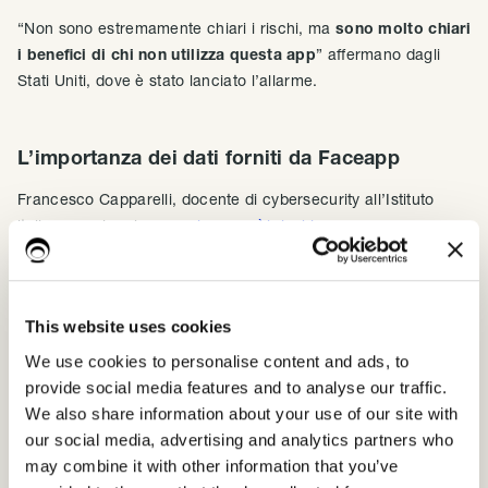
“Non sono estremamente chiari i rischi, ma
sono molto chiari
i benefici di chi non utilizza questa app
” affermano dagli
Stati Uniti, dove è stato lanciato l’allarme.
L’importanza dei dati forniti da Faceapp
Francesco Capparelli, docente di cybersecurity all’Istituto
italiano per la privacy,
spiega così i rischi:
“Immaginiamo l’intelligenza artificiale come un bambino che
non conosce il mondo, per sviluppare le capacità di rete
neurale occorre fargli vedere tutto.
This website uses cookies
We use cookies to personalise content and ads, to
Si chiama Data annotation, gli assistenti vocali fanno lo stesso
provide social media features and to analyse our traffic.
registrando la voce.
Il database creato può essere utilizzato
We also share information about your use of our site with
per infiniti scopi. Sono i big data a far girare l’economia:
our social media, advertising and analytics partners who
una carta d’identità rubata sul deep web vale 3,5 €.”
may combine it with other information that you’ve
Greenme mette in guardia
dal pericolo di creare un database