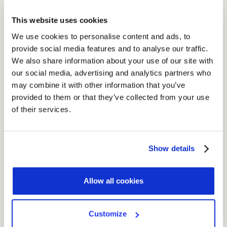
ma anche quelli facoltativi;
This website uses cookies
Sette giorni più tardi a tener banco sarà
“Informativa e
We use cookies to personalise content and ads, to
gestione del consenso digitale”
.
provide social media features and to analyse our traffic.
Una lezione interamente volta a semplificare il rispetto
We also share information about your use of our site with
dell’obbligo informativo attraverso la personalizzazione
our social media, advertising and analytics partners who
e l’invio di una privacy policy;
may combine it with other information that you’ve
provided to them or that they’ve collected from your use
of their services.
Il quinto ed ultimo appuntamento è intitolato
“Collaborare in campo privacy… la gestione degli
utenti”
.
Rendere la privacy alla portata di tutti,
semplificando, attraverso la comprensione, il rispetto
Show details
degli adempimenti. Verranno fornite risposte concrete
alla domanda “Come e dove possono aiutarti i tuoi utenti
Allow all cookies
con UTOPIA?”.
Customize