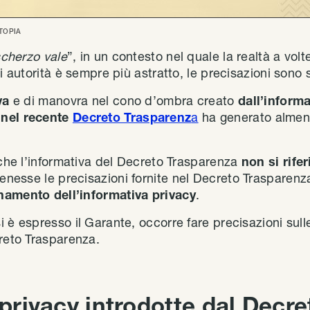
TOPIA
scherzo vale
”, in un contesto nel quale la realtà a vol
di autorità è sempre più astratto, le precisazioni son
va
e di manovra nel cono d’ombra creato
dall’informa
 nel recente
Decreto Trasparenz
a
ha generato almeno 
 che l’informativa del Decreto Trasparenza
non si rifer
tenesse le precisazioni fornite nel Decreto Trasparen
namento dell’informativa privacy
.
 è espresso il Garante, occorre fare precisazioni sull
creto Trasparenza.
 privacy introdotte dal Decre