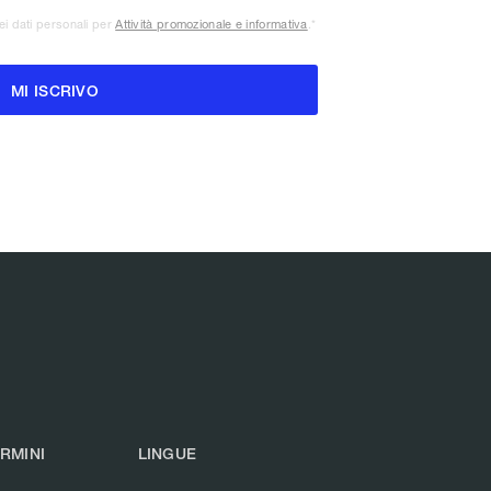
ei dati personali per
Attività promozionale e informativa
.
*
ERMINI
LINGUE