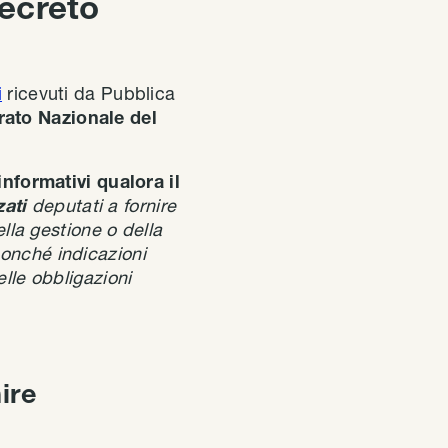
Decreto
i
ricevuti da Pubblica
orato Nazionale del
informativi qualora il
zati
deputati a fornire
ella gestione o della
nonché indicazioni
elle obbligazioni
ire