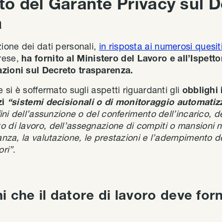
nto del Garante Privacy sul 
a
zione dei dati personali,
in risposta ai numerosi quesit
rese,
ha fornito al Ministero del Lavoro e all’Ispett
azioni sul Decreto trasparenza.
e si è soffermato sugli aspetti riguardanti gli
obblighi 
zi
“sistemi decisionali o di monitoraggio automatiz
 fini dell’assunzione o del conferimento dell’incarico, d
o di lavoro, dell’assegnazione di compiti o mansioni 
ianza, la valutazione, le prestazioni e l’adempimento d
ori”
.
i che il datore di lavoro deve forn