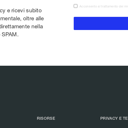
Acconsento al trattamento dei mi
acy e ricevi subito
mentale, oltre alle
direttamente nella
te SPAM.
RISORSE
PRIVACY E T