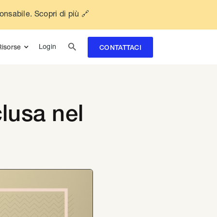
ponsabile. Scopri di più 🔗

Login
Risorse
CONTATTACI
clusa nel