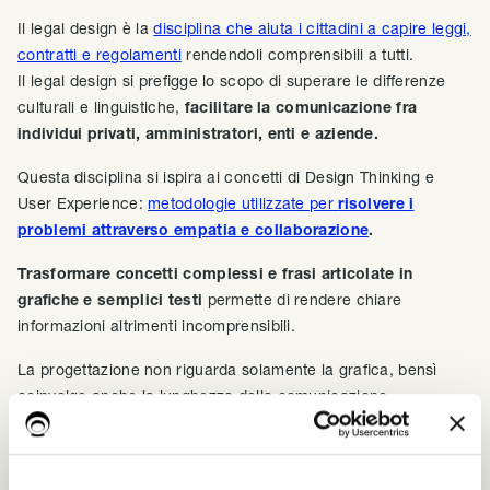
Il legal design è la
disciplina che aiuta i cittadini a capire leggi,
contratti e regolamenti
rendendoli comprensibili a tutti.
Il legal design si prefigge lo scopo di superare le differenze
culturali e linguistiche,
facilitare la comunicazione fra
individui privati, amministratori, enti e aziende.
Questa disciplina si ispira ai concetti di Design Thinking e
User Experience:
metodologie utilizzate per
risolvere i
problemi attraverso empatia e collaborazione
.
Trasformare concetti complessi e frasi articolate in
grafiche e semplici testi
permette di rendere chiare
informazioni altrimenti incomprensibili.
La progettazione non riguarda solamente la grafica, bensì
coinvolge anche la lunghezza della comunicazione,
riducendola allo stretto necessario al fine di
favorire la lettura
e la comprensione delle informative
.