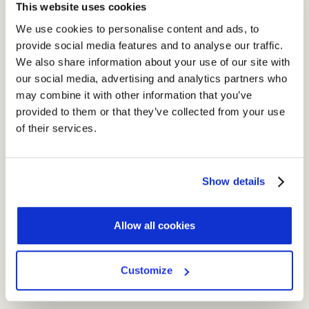
Tutto questo per rendere l’utente meno passivo e disinformato
This website uses cookies
rispetto al passato.
We use cookies to personalise content and ads, to
provide social media features and to analyse our traffic.
We also share information about your use of our site with
Il legal design nelle informative sul trattamento
our social media, advertising and analytics partners who
La filosofia del legal design è
human-centered
:
sul tema
may combine it with other information that you’ve
dell'obbligo informativo in campo privacy è necessario partire
provided to them or that they’ve collected from your use
dall’analisi dei testi delle informative e individuare i punti critici
of their services.
dove l’esigenza di comprensione e semplificazione da parte
degli utenti è più spiccata.
Show details
Fare luce su questi punti e
tradurli in domande a cui dare
risposte semplici e chiare attraverso il legal design è
l’obiettivo.
Allow all cookies
Customize

SCOPRI TUTTE LE NEWS SUL GDPR