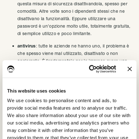
questa misura di sicurezza disattivandola, spesso per
comodità. Altre volte sono i dipendenti stessi che ne
disattivano la funzionalità. Eppure utilizzare una
password è un’opzione molto utile, totalmente gratuita,
di semplice utilizzo e poco limitante.
antivirus
: tutte le aziende ne hanno uno, il problema è
che spesso viene mal utilizzato, disattivato o non
aggiornato. È fondamentale per le imprese avere una
licenza dedicata all’uso in azienda e non personale.
Anche nel caso di antivirus gratuiti o a basso costo, è
importante prevedere una licenza adeguata alle proprie
esigenze, mantenendo il software sempre attivo e
This website uses cookies
aggiornato.
We use cookies to personalise content and ads, to
provide social media features and to analyse our traffic.
wi-fi
: quasi tutte le imprese hanno un modem Wi-Fi. Il
We also share information about your use of our site with
tema del Wi-Fi e delle reti aziendali in generale è
our social media, advertising and analytics partners who
sempre molto sottovalutato, eppure la maggior parte
may combine it with other information that you’ve
degli attacchi informatici avvengono proprio attraverso
provided to them or that they’ve collected from your use