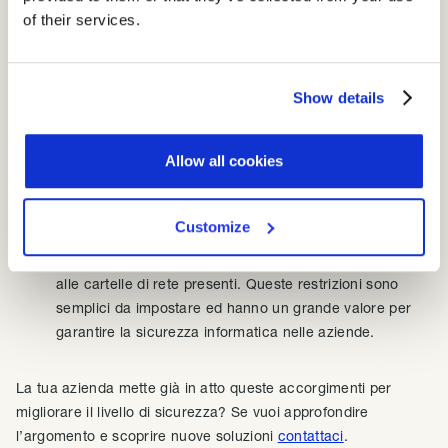
le falle presenti nell’infrastruttura internet aziendale. È
of their services.
buona prassi creare sempre due reti distinte e separate:
una dedicata all’uso aziendale da parte dei dipendenti e
una dedicata ai visitatori (la cosiddetta rete guest). In
Show details
entrambi i casi è opportuno limitare l’accesso solo ad
alcuni siti web, adottare password che abbiano una
difficoltà di composizione minima (per evitare che
Allow all cookies
vengano scoperte e utilizzate da estranei) e modificarle
con cadenza regolare.
Customize
accesso alle cartelle di rete
: per quanto piccola sia
un’azienda, è fondamentale regolamentare l’accesso
alle cartelle di rete presenti. Queste restrizioni sono
semplici da impostare ed hanno un grande valore per
garantire la sicurezza informatica nelle aziende.
La tua azienda mette già in atto queste accorgimenti per
migliorare il livello di sicurezza? Se vuoi approfondire
l’argomento e scoprire nuove soluzioni
contattaci
.