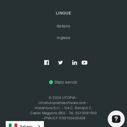
LINGUE
Italiano
Inglese



Stato servizi
© 2026 UTOPIA -
info@utopiathesoftware.com
-
Hubenture S.r.l. - Via C. Bonazzi 2,
Castel Maggiore (BO) -
Tel. 0510391000
- PIVA/CF IT03100430408
Italiano