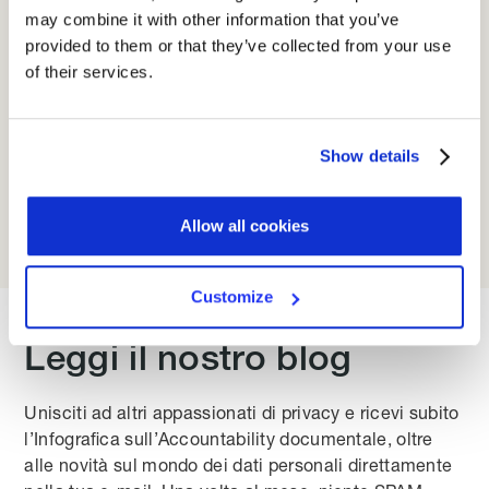
may combine it with other information that you’ve
La multa a Google sta spaventando molte aziende che
provided to them or that they’ve collected from your use
trattano dati personali. Se tu sei tra queste,
contattaci
.
of their services.
Verificheremo insieme il tuo stato di compliance.
Show details

SCOPRI TUTTE LE NEWS SUL GDPR
Allow all cookies
Customize
Leggi il nostro blog
Unisciti ad altri appassionati di privacy e ricevi subito
l’Infografica sull’Accountability documentale, oltre
alle novità sul mondo dei dati personali direttamente