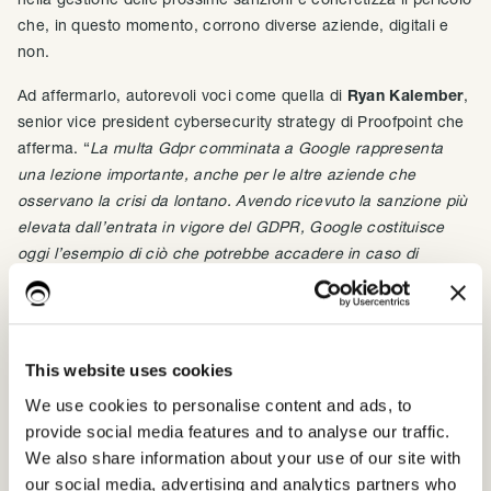
che, in questo momento, corrono diverse aziende, digitali e
non.
Ad affermarlo, autorevoli voci come quella di
Ryan Kalember
,
senior vice president cybersecurity strategy di Proofpoint che
afferma. “
La multa Gdpr comminata a Google rappresenta
una lezione importante, anche per le altre aziende che
osservano la crisi da lontano. Avendo ricevuto la sanzione più
elevata dall’entrata in vigore del GDPR, Google costituisce
oggi l’esempio di ciò che potrebbe accadere in caso di
mancata conformità”.
Anche
Gastone Nencini,
country manager italiano di
Trend
Micro,
sembra essere della stessa idea.
“Questa multa
This website uses cookies
rappresenta un campanello d'allarme per i giganti della
tecnologia e qualsiasi altra società che raccoglie e accumula
We use cookies to personalise content and ads, to
enormi quantità di dati personali senza applicare la dovuta
provide social media features and to analyse our traffic.
cura e attenzione alla protezione, alla conservazione e allo
We also share information about your use of our site with
smaltimento sicuro dei dati quando non più necessari”.
our social media, advertising and analytics partners who