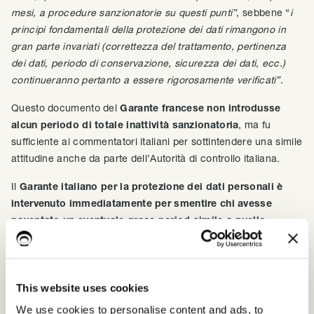
mesi, a procedure sanzionatorie su questi punti”
, sebbene “
i
principi fondamentali della protezione dei dati rimangono in
gran parte invariati (correttezza del trattamento, pertinenza
dei dati, periodo di conservazione, sicurezza dei dati, ecc.)
continueranno pertanto a essere rigorosamente verificati”
.
Questo documento del
Garante francese non introdusse
alcun periodo di totale inattività sanzionatoria
, ma fu
sufficiente ai commentatori italiani per sottintendere una simile
attitudine anche da parte dell’Autorità di controllo italiana.
Il
Garante italiano per la protezione dei dati personali è
intervenuto immediatamente per smentire chi avesse
paventato un eventuale grace period simile a quello
francese.
In una nota dell’aprile 2018 a commento di un
articolo si legge:
“è necessario precisare che non è vero che il Garante per la
This website uses cookies
protezione dei dati personali si sia pronunciato sul differimento
We use cookies to personalise content and ads, to