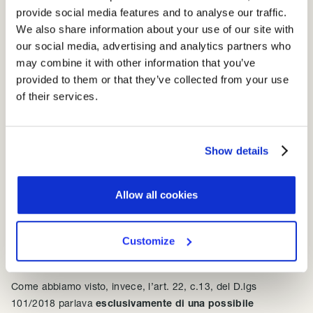
dello svolgimento delle funzioni ispettive e sanzionatorie, né il
provide social media features and to analyse our traffic.
provvedimento richiamato nell’articolo attiene a tale materia.
We also share information about your use of our site with
Nessun provvedimento del Garante, peraltro, potrebbe
our social media, advertising and analytics partners who
incidere sulla data di entrata in vigore di un Regolamento
may combine it with other information that you’ve
europeo fissata al 25 maggio 2018″.
provided to them or that they’ve collected from your use
Dall’entrata in vigore del Regolamento alla pubblicazione in
of their services.
Gazzetta Ufficiale del Decreto Legislativo 101/2018 il 19
settembre 2018, le
organizzazioni italiane hanno vissuto
sicuramente momenti di incertezza e confusione
Show details
normativa
.
Molti giornalisti hanno fomentato tale incertezza, interpretando
Allow all cookies
in maniera errata una norma del decreto. Sostanzialmente
veniva spesso dichiarato che l’applicazione del GDPR e le
Customize
temute sanzioni amministrative sarebbero state sospese
nei primi mesi di applicazione della nuova normativa.
Come abbiamo visto, invece, l’art. 22, c.13, del D.lgs
101/2018 parlava
esclusivamente di una possibile