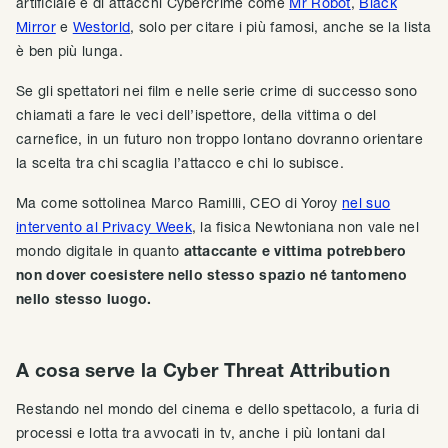
artificiale e di attacchi Cybercrime come
Mr Robot
,
Black
Mirror
e
Westorld
, solo per citare i più famosi, anche se la lista
è ben più lunga.
Se gli spettatori nei film e nelle serie crime di successo sono
chiamati a fare le veci dell’ispettore, della vittima o del
carnefice, in un futuro non troppo lontano dovranno orientare
la scelta tra chi scaglia l’attacco e chi lo subisce.
Ma come sottolinea Marco Ramilli, CEO di Yoroy
nel suo
intervento al Privacy Week
, la fisica Newtoniana non vale nel
mondo digitale in quanto
attaccante e vittima potrebbero
non dover coesistere nello stesso spazio né tantomeno
nello stesso luogo.
A cosa serve la Cyber Threat Attribution
Restando nel mondo del cinema e dello spettacolo, a furia di
processi e lotta tra avvocati in tv, anche i più lontani dal