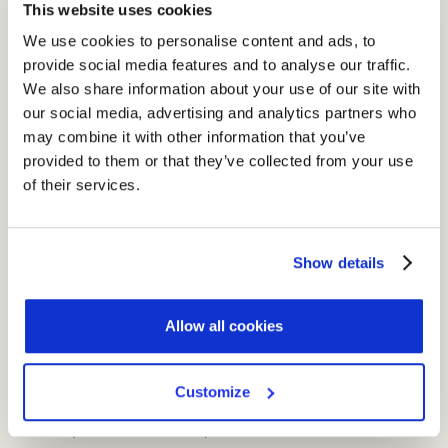
This website uses cookies
adagio “il bene trionfa sempre”:
non esiste un reato perfetto.
We use cookies to personalise content and ads, to
A volte per scelta, dettato dall’ego di lasciare tracce per
provide social media features and to analyse our traffic.
fornire gli strumenti per essere catturato, a volte per
We also share information about your use of our site with
distrazione, fatto sta che
gli attaccanti commettono sempre
our social media, advertising and analytics partners who
errori.
may combine it with other information that you’ve
provided to them or that they’ve collected from your use
of their services.
Il MICTIC facilita l’associazione tra errore e
tipologia di attaccante
Come si può associare l’errore alla categoria di appartenenza
Show details
dell’attaccante?
Esiste un modello che prende l’acronimo di MICTC:
Allow all cookies
M (Malware): Analisi del malware;
I (Infrastruttura): Analisi dell’infrastruttura;
Customize
C (Controllo dei server): Analisi dei sistemi di controllo;