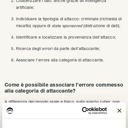
Clusterizzare i dati, anche grazie all’intelligenza
artificiale;
Individuare la tipologia di attacco: criminale (richiesta di
riscatto) oppure di
state sponsored
(distruzione di dati);
Identificare e localizzare la provenienza dell’attacco;
Ricerca degli errori da parte dell’attaccante;
Associare l’errore alla categoria di attaccante.
Come è possibile associare l’errore commesso
alla categoria di attaccante?
A differenza del mondo reale e fisico, sullo spazio cyber, non
vige l’usanza di tornare sulla scena del delitto da parte
dell’omicida.
E’ un’altra la similitudine che viene in soccorso del prezioso