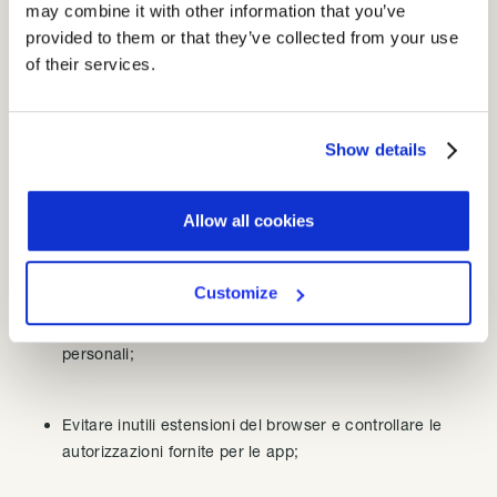
Kapersky oltre ad evidenziare il problema e offrire la
may combine it with other information that you’ve
soluzione, propone una sorta di vademecum di buone pratiche
provided to them or that they’ve collected from your use
da seguire per evitare di fornire involontariamente i propri dati
of their services.
personali.
Preferire un archivio crittografato a un cloud pubblico
Show details
per conservare le password e i documenti sensibili;
Allow all cookies
Utilizzare la navigazione in modalità privata;
Customize
Creare una mail e utilizzare una SIM apposita per lo
shopping online per evitare la condivisione dei dati
personali;
Evitare inutili estensioni del browser e controllare le
autorizzazioni fornite per le app;