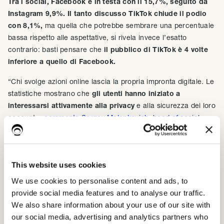
Tra i social, Facebook è in testa con il 15,7%, seguito da
Instagram 9,9%. Il tanto discusso TikTok chiude il podio
con 8,1%,
ma quella che potrebbe sembrare una percentuale
bassa rispetto alle aspettative, si rivela invece l’esatto
contrario: basti pensare che
il pubblico di TikTok è 4 volte
inferiore a quello di Facebook.
“Chi svolge azioni online lascia la propria impronta digitale. Le
statistiche mostrano che
gli utenti hanno iniziato a
interessarsi attivamente alla privacy
e alla sicurezza dei loro
account -
commenta Sergey Malenkovich, head of social
media di Kaspersky
- gli utenti stanno
cercando di ridurre la
loro impronta
ove possibile”.
This website uses cookies
Buone abitudini per difendere la propria
We use cookies to personalise content and ads, to
privacy e gestire il trattamento dei dati
provide social media features and to analyse our traffic.
We also share information about your use of our site with
our social media, advertising and analytics partners who