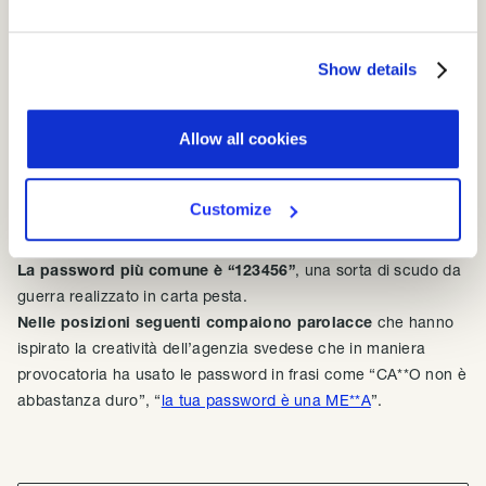
deboli
In Svezia avranno sicuramente letto con interesse il report di
Show details
Safety Detector prima di ideare una geniale campagna
pubblicitaria
out of home
con lo scopo di
sensibilizzare
sull’uso di password di difficile hackeraggio.
Allow all cookies
L’agenzia svedese Akestam Holst per conto della società di
cyber security SSF
ha realizzato dei cartelloni pubblicitari con
Customize
l’
elenco delle password più comuni utilizzate in Svezia.
La password più comune è “123456”
, una sorta di scudo da
guerra realizzato in carta pesta.
Nelle posizioni seguenti compaiono parolacce
che hanno
ispirato la creatività dell’agenzia svedese che in maniera
provocatoria ha usato le password in frasi come “CA**O non è
abbastanza duro”, “
la tua password è una ME**A
”.