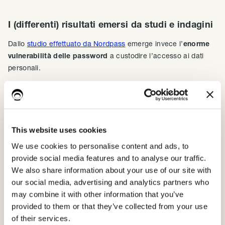
I (differenti) risultati emersi da studi e indagini
Dallo
studio effettuato da Nordpass
emerge invece l’
enorme
vulnerabilità delle password
a custodire l’accesso ai dati
personali.
La maggior parte delle password presenti al mondo può
essere facilmente hackerata:
nel 2019 il 70% delle
password poteva essere hackerata in meno di un secondo
,
percentuale che sale fino al 73% l’anno successivo.
This website uses cookies
We use cookies to personalise content and ads, to
Safety Detecters ha addirittura
analizzato le 20 password più
provide social media features and to analyse our traffic.
violate al mondo
raccogliendo informazioni da un database di
We also share information about your use of our site with
18 milioni di password e creando degli
schemi molto
our social media, advertising and analytics partners who
interessanti basati su abitudini e influenze culturali.
may combine it with other information that you’ve
provided to them or that they’ve collected from your use
of their services.
La campagna svedese contro le password