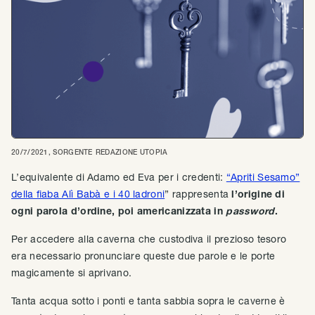
20/7/2021
, SORGENTE
REDAZIONE UTOPIA
L’equivalente di Adamo ed Eva per i credenti:
“Apriti Sesamo”
della fiaba Alì Babà e i 40 ladroni
” rappresenta
l’origine di
ogni parola d’ordine, poi americanizzata in
password
.
Per accedere alla caverna che custodiva il prezioso tesoro
era necessario pronunciare queste due parole e le porte
magicamente si aprivano.
Tanta acqua sotto i ponti e tanta sabbia sopra le caverne è