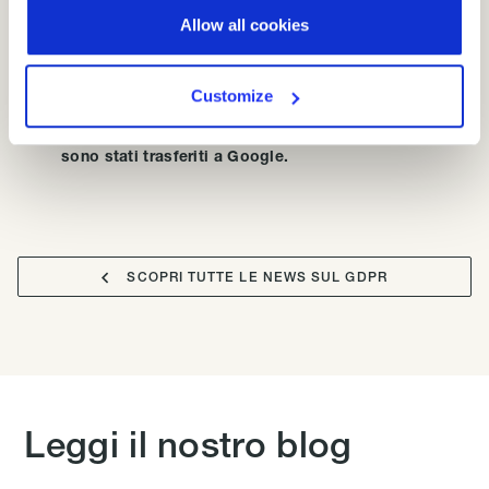
L
'anonimizzazione dell'IP di Google riguarda solo
Allow all cookies
l'indirizzo IP
, per questo motivo i dati come gli
identificatori online impostati per i cookie o i dati del
dispositivo vengono trasferiti;
Customize
L'anonimizzazione dell'IP
avviene solo dopo che i dati
sono stati trasferiti a Google.

SCOPRI TUTTE LE NEWS SUL GDPR
Leggi il nostro blog