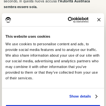
secondo, in questa nuova accusa
l’Autorità Austriaca
sembra essere sola.
Secondo il Garante Austriaco il GDPR non
conosce approccio basato su rischio
This website uses cookies
“Si tratta di un goffo tentativo di ammorbidire la chiara
giurisprudenza della CGUE.
Gli articoli pertinenti sui
We use cookies to personalise content and ads, to
trasferimenti di dati non utilizzano la parola "rischio" una
provide social media features and to analyse our traffic.
sola volta
"
ha ammonito Marco Blocher,
avvocato per la
We also share information about your use of our site with
protezione dei dati presso noyb.
our social media, advertising and analytics partners who
may combine it with other information that you’ve
La risposta di Google non si è lasciata attendere ed è basata
provided to them or that they’ve collected from your use
sulla
possibilità di attivare l’anonimizzazione dell'IP
of their services.
quando utilizzano strumenti come Google Analytics per
proteggere efficacemente i dati trasferiti dalla sorveglianza.
Show details
Giustificazioni respinte al mittente con due motivazioni: