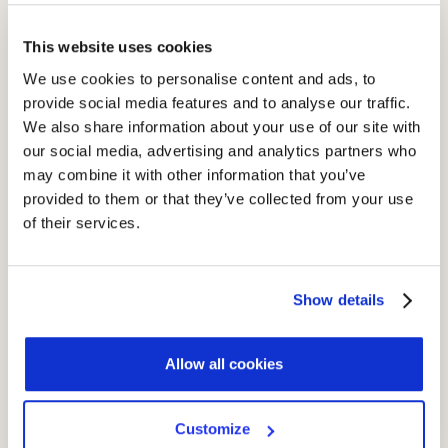
Rappresentano un
esempio emblematico i chatbot:
gli
This website uses cookies
utenti devono sempre essere consapevoli che l’interlocutore
We use cookies to personalise content and ads, to
in realtà è una macchina e decidere di conseguenza se
provide social media features and to analyse our traffic.
continuare l’interazione o meno.
We also share information about your use of our site with
our social media, advertising and analytics partners who
Rischio minimo
may combine it with other information that you’ve
provided to them or that they’ve collected from your use
La gran parte dei sistemi di intelligenza artificiale rientra nella
of their services.
categoria ritenuta di rischio minimo in cui
il regolamento non
interviene.
Show details
In questo scenario la proposta legislativa non impone limiti
all’utilizzo di applicazioni basati sull’IA.
Solamente in caso di violazione
il rischio viene analizzato e
Allow all cookies
valutato in maniera dettagliata.
Customize