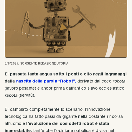
8/6/2021
, SORGENTE
REDAZIONE UTOPIA
E’ passata tanta acqua sotto i ponti e olio negli ingranaggi
dalla
nascita della parola “Robot”
,
derivato dal ceco
robota
(lavoro pesante) e ancor prima dall’antico slavo ecclesiastico
rabota
(servitù).
E’ cambiato completamente lo scenario, l’innovazione
tecnologica ha fatto passi da gigante nella costante rincorsa
all’uomo e
l’evoluzione dei cosiddetti robot è stata
inarrestabile,
tant’è che l’opinione pubblica è divisa nel