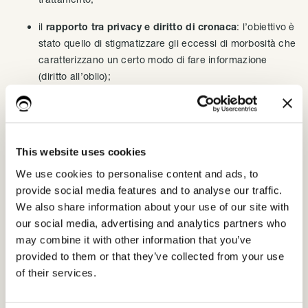
il
rapporto tra privacy e diritto di cronaca
: l’obiettivo è
stato quello di stigmatizzare gli eccessi di morbosità che
caratterizzano un certo modo di fare informazione
(diritto all’oblio);
la
trasparenza online della Pubblica
Amministrazione
, precisando le regole per l’esercizio
del diritto di accesso civico;
This website uses cookies
l’attività di vigilanza e intervento sul fronte della
We use cookies to personalise content and ads, to
cybersecurity
.
provide social media features and to analyse our traffic.
We also share information about your use of our site with
Il 2018 è stato, inoltre, definito l’anno della
cyberguerriglia
.
our social media, advertising and analytics partners who
Mai come nel 2018, infatti, abbiamo assistito a minacce e
may combine it with other information that you’ve
attacchi alla sicurezza cibernetica: “
nel settore pubblico in
provided to them or that they’ve collected from your use
generale gli attacchi sono cresciuti nell’ultimo anno del 41%,
of their services.
in ambito sanitario l’incremento ha toccato l’acme del 99%
rispetto all’anno precedente
”.