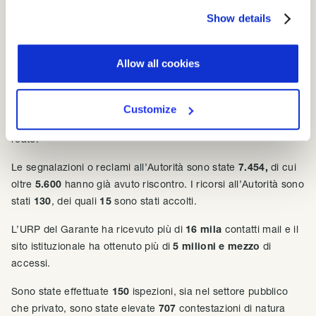
Show details
Le cifre del Garante
Allow all cookies
I numeri condivisi sull’attività del Garante nel 2018 sono
considerevoli e danno il metro dell’intensa attività di questo
organo di vigilanza. Sono stati adottati
517
provvedimenti
Customize
collegiali ai quali hanno seguito
27
comunicazioni di notizie di
reato.
Le segnalazioni o reclami all’Autorità sono state
7.454,
di cui
oltre
5.600
hanno già avuto riscontro. I ricorsi all’Autorità sono
stati
130
, dei quali
15
sono stati accolti.
L’URP del Garante ha ricevuto più di
16 mila
contatti mail e il
sito istituzionale ha ottenuto più di
5 milioni e mezzo
di
accessi.
Sono state effettuate
150
ispezioni, sia nel settore pubblico
che privato, sono state elevate
707
contestazioni di natura