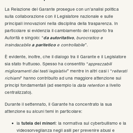
La Relazione del Garante prosegue con un’analisi politica
sulla collaborazione con il Legislatore nazionale e sulle
principali innovazioni nella disciplina della trasparenza. In
particolare si evidenzia il cambiamento del rapporto tra
Autorità e singolo: “
da
autoritativo
, burocratico e
insindacabile
a
paritetico
e controllabile
”.
È evidente, inoltre, che il dialogo tra il Garante e il Legislatore
sia stato fruttuoso. Spesso ha consentito “
apprezzabili
miglioramenti dei testi
legislativi
” mentre in altri casi i “
reiterati
richiami
” hanno contribuito ad una maggiore attenzione sui
principi fondamentali (ad esempio la
data retention
a livello
centralizzato).
Durante il settennato, il Garante ha concentrato la sua
attenzione su alcuni temi in particolare:
la
tutela dei minori
: la normativa sul cyberbullismo e la
videosorveglianza negli asili per prevenire abusi e