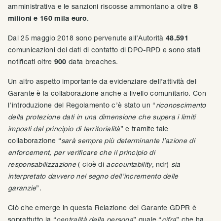
amministrativa e le sanzioni riscosse ammontano a oltre
8
milioni e 160 mila euro
.
Dal 25 maggio 2018 sono pervenute all’Autorità
48.591
comunicazioni dei dati di contatto di DPO-RPD e sono stati
notificati oltre
900
data breaches.
Un altro aspetto importante da evidenziare dell’attività del
Garante è la collaborazione anche a livello comunitario. Con
l’introduzione del Regolamento c’è stato un “
riconoscimento
della protezione dati in una dimensione che supera i limiti
imposti dal principio di territorialità
” e tramite tale
collaborazione “
sarà sempre più determinante l’azione di
enforcement, per verificare che il principio di
responsabilizzazione
( cioè di
accountability
, ndr)
sia
interpretato davvero nel segno dell’incremento delle
garanzie
”.
Ciò che emerge in questa Relazione del Garante GDPR è
soprattutto la “
centralità della persona
” quale “
cifra
” che ha