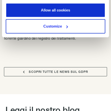
dei trattamenti ai meri requisiti dell’articolo 30 significa anche
Allow all cookies
limitarne le opportunità.
Customize
Bilanciare limiti e libertà non è affatto semplice: con UTOPIA
sfrutti al massimo le potenzialità messe a disposizione dal
fiorente giardino del registro dei trattamenti.

SCOPRI TUTTE LE NEWS SUL GDPR
Leggi il nostro blog