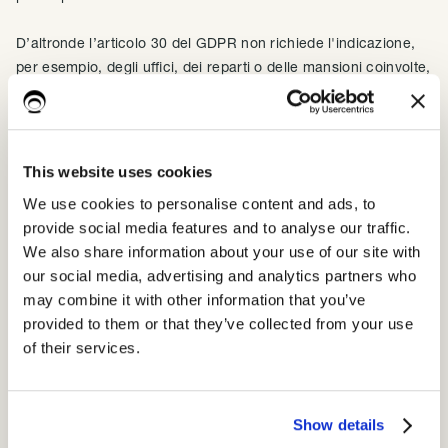
D’altronde l’articolo 30 del GDPR non richiede l'indicazione,
per esempio, degli uffici, dei reparti o delle mansioni coinvolte,
eppure inserire queste informazioni consentirebbe di produrre
in maniera automatica le autorizzazioni al trattamento previste
dall’articolo precedente.
This website uses cookies
L’inserimento delle basi giuridiche, obbligatorie per legge
We use cookies to personalise content and ads, to
nell’informativa, anche nel registro è un altro prezioso
provide social media features and to analyse our traffic.
consiglio, che diventa ottimo nel caso in cui vengano
We also share information about your use of our site with
collegate alle rispettive finalità.
our social media, advertising and analytics partners who
may combine it with other information that you’ve
Potremmo citare altri infiniti esempi, come l’indicazione degli
provided to them or that they’ve collected from your use
asset coinvolti o delle operazioni effettuate sui dati, per
of their services.
tracciare le attività svolte in un determinato trattamento, ma
sarebbe comunque un elenco incompleto.
Show details
Tutto ciò testimonia che limitare la compilazione del registro