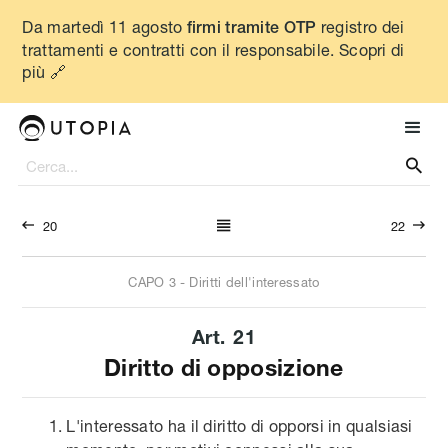
Da martedì 11 agosto
registro dei
firmi tramite OTP
trattamenti e contratti con il responsabile. Scopri di
più 🔗




20
22
CAPO
3
-
Diritti dell'interessato
Art.
21
Diritto di opposizione
L'interessato ha il diritto di opporsi in qualsiasi