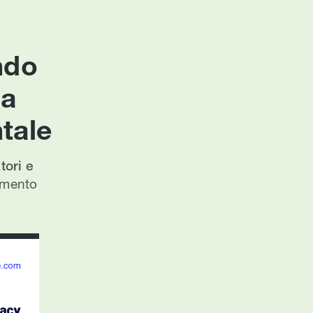
ndo
ca
tale
ori e
lamento