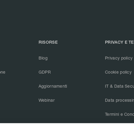
RISORSE
PRIVACY E T
Blog
Privacy policy
one
GDPR
Cookie policy
Aggiornamenti
IT & Data Secu
Webinar
Data processi
Termini e Cond
CAIQ v3.1