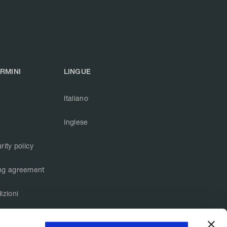
ERMINI
LINGUE
Italiano
Inglese
rity policy
ng agreement
izioni