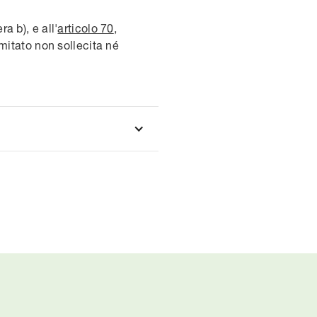
ra b), e all'
articolo 70
,
omitato non sollecita né