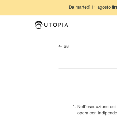
Da martedì 11 agosto
fir
68

Nell'esecuzione dei s
opera con indipende