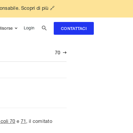
ponsabile. Scopri di più 🔗

Login
Risorse
CONTATTACI
70

icoli 70
e
71
, il comitato