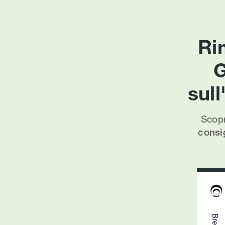
Ri
G
sul
Scopr
consig