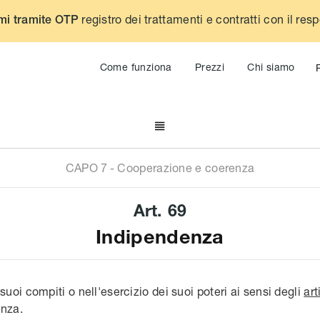
registro dei trattamenti e contratti con il res
mi tramite OTP
Come funziona
Prezzi
Chi siamo

CAPO
7
-
Cooperazione e coerenza
Art.
69
Indipendenza
uoi compiti o nell'esercizio dei suoi poteri ai sensi degli
art
nza.