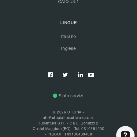
CAIQ v3.1
LINGUE
Italiano
Inglese



Stato servizi
© 2026 UTOPIA -
info@utopiathesoftware.com
-
Hubenture S.r.l. - Via C. Bonazzi 2,
Castel Maggiore (BO) -
Tel. 0510391000
- PIVA/CF IT03100430408