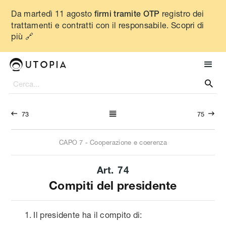
Da martedì 11 agosto
registro dei
firmi tramite OTP
trattamenti e contratti con il responsabile. Scopri di
più 🔗




73
75
CAPO
7
-
Cooperazione e coerenza
Art.
74
Compiti del presidente
Il presidente ha il compito di: