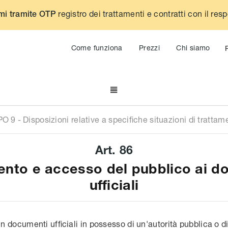
registro dei trattamenti e contratti con il res
mi tramite OTP
Come funziona
Prezzi
Chi siamo

PO
9
-
Disposizioni relative a specifiche situazioni di trattam
Art.
86
ento e accesso del pubblico ai d
ufficiali
 in documenti ufficiali in possesso di un'autorità pubblica o 