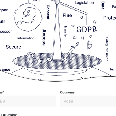
e*
Cognome
l di lavoro*