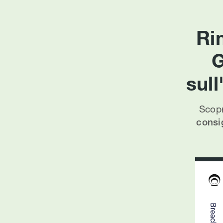
Ri
G
sul
Scopr
consig