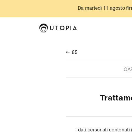
Da martedì 11 agosto
fir
85

CA
Trattam
I dati personali contenuti