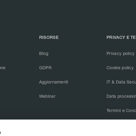
RISORSE
PRIVACY E T
Blog
Privacy policy
one
GDPR
Cookie policy
Aggiornamenti
IT & Data Secu
Webinar
Data processi
Termini e Cond
CAIQ v3.1
s