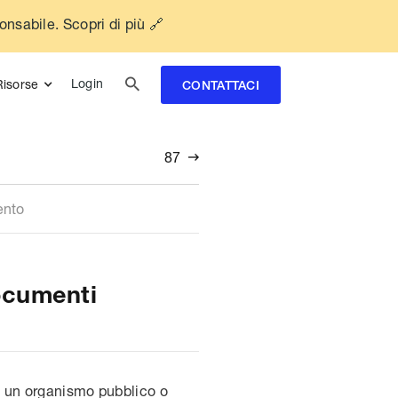
ponsabile. Scopri di più 🔗

Login
Risorse
CONTATTACI
87

ento
ocumenti
di un organismo pubblico o