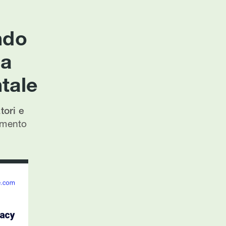
ndo
ca
tale
ori e
lamento