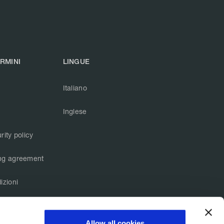
ERMINI
LINGUE
Italiano
Inglese
rity policy
ng agreement
izioni
Allow all cookies