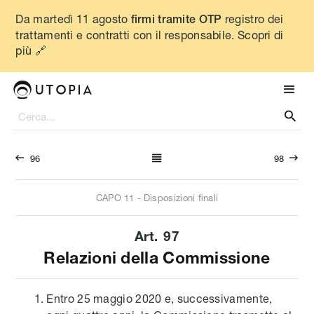
Da martedì 11 agosto
registro dei
firmi tramite OTP
trattamenti e contratti con il responsabile. Scopri di
più 🔗




96
98
CAPO
11
-
Disposizioni finali
Art.
97
Relazioni della Commissione
Entro 25 maggio 2020 e, successivamente,