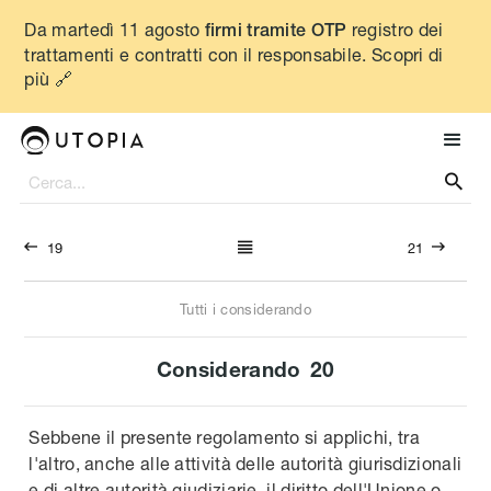
Da martedì 11 agosto
registro dei
firmi tramite OTP
trattamenti e contratti con il responsabile. Scopri di
più 🔗




19
21
Tutti i considerando
Considerando
20
Sebbene il presente regolamento si applichi, tra
l'altro, anche alle attività delle autorità giurisdizionali
e di altre autorità giudiziarie, il diritto dell'Unione o