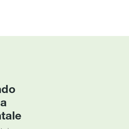
ndo
ca
tale