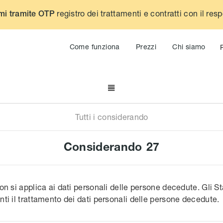
registro dei trattamenti e contratti con il res
mi tramite OTP
Come funziona
Prezzi
Chi siamo

Tutti i considerando
Considerando
27
on si applica ai dati personali delle persone decedute. Gli 
ti il trattamento dei dati personali delle persone decedute.