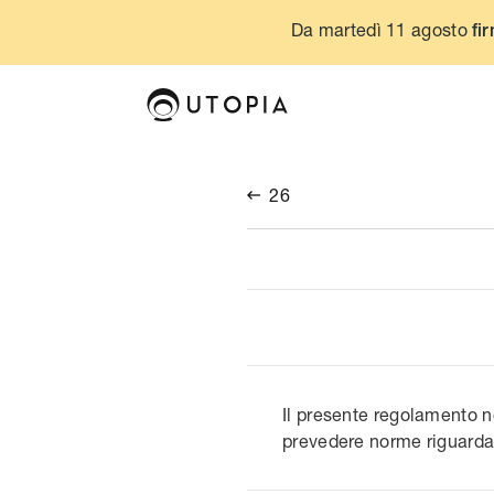
Da martedì 11 agosto
fir
26

Il presente regolamento n
prevedere norme riguardan