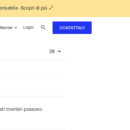
ponsabile. Scopri di più 🔗

Login
Risorse
CONTATTACI
28

Stati membri possono