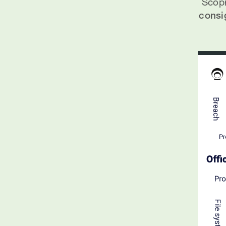
Scopr
consig