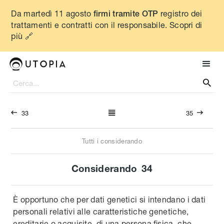
Da martedì 11 agosto
registro dei
firmi tramite OTP
trattamenti e contratti con il responsabile. Scopri di
più 🔗




33
35
Tutti i considerando
Considerando
34
È opportuno che per dati genetici si intendano i dati
personali relativi alle caratteristiche genetiche,
ereditarie o acquisite, di una persona fisica, che