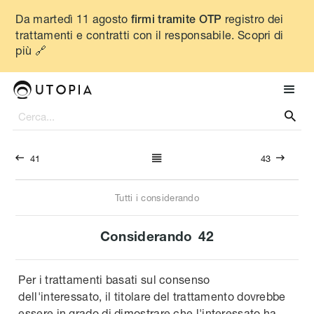
Da martedì 11 agosto
registro dei
firmi tramite OTP
trattamenti e contratti con il responsabile. Scopri di
più 🔗




41
43
Tutti i considerando
Considerando
42
Per i trattamenti basati sul consenso
dell'interessato, il titolare del trattamento dovrebbe
essere in grado di dimostrare che l'interessato ha