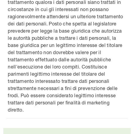
trattamento qualora i dati personali siano trattati in
circostanze in cui gli interessati non possano
ragionevolmente attendersi un ulteriore trattamento
dei dati personali. Posto che spetta al legislatore
prevedere per legge la base giuridica che autorizza
le autorità pubbliche a trattare i dati personali, la
base giuridica per un legittimo interesse del titolare
del trattamento non dovrebbe valere per il
trattamento effettuato dalle autorità pubbliche
nell'esecuzione dei loro compiti. Costituisce
parimenti legittimo interesse del titolare del
trattamento interessato trattare dati personali
strettamente necessari a fini di prevenzione delle
frodi. Può essere considerato legittimo interesse
trattare dati personali per finalità di marketing
diretto.