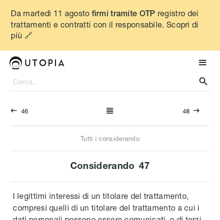
Da martedì 11 agosto
registro dei
firmi tramite OTP
trattamenti e contratti con il responsabile. Scopri di
più 🔗




46
48
Tutti i considerando
Considerando
47
I legittimi interessi di un titolare del trattamento,
compresi quelli di un titolare del trattamento a cui i
dati personali possono essere comunicati, o di terzi