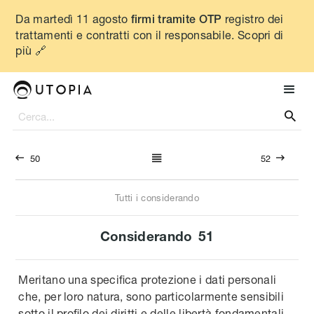
Da martedì 11 agosto
registro dei
firmi tramite OTP
trattamenti e contratti con il responsabile. Scopri di
più 🔗




50
52
Tutti i considerando
Considerando
51
Meritano una specifica protezione i dati personali
che, per loro natura, sono particolarmente sensibili
sotto il profilo dei diritti e delle libertà fondamentali,