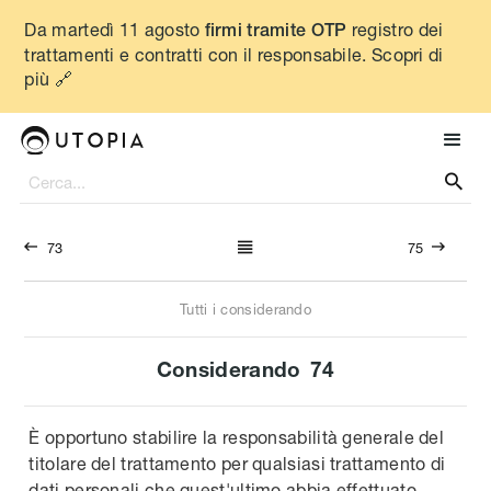
Da martedì 11 agosto
registro dei
firmi tramite OTP
trattamenti e contratti con il responsabile. Scopri di
più 🔗




73
75
Tutti i considerando
Considerando
74
È opportuno stabilire la responsabilità generale del
titolare del trattamento per qualsiasi trattamento di
dati personali che quest'ultimo abbia effettuato