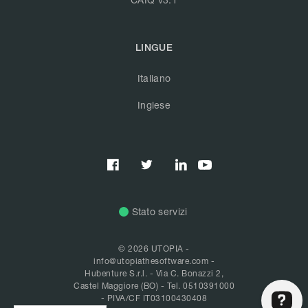
LINGUE
Italiano
Inglese



Stato servizi
© 2026 UTOPIA -
info@utopiathesoftware.com
-
Hubenture S.r.l. - Via C. Bonazzi 2,
Castel Maggiore (BO) -
Tel. 0510391000
- PIVA/CF IT03100430408