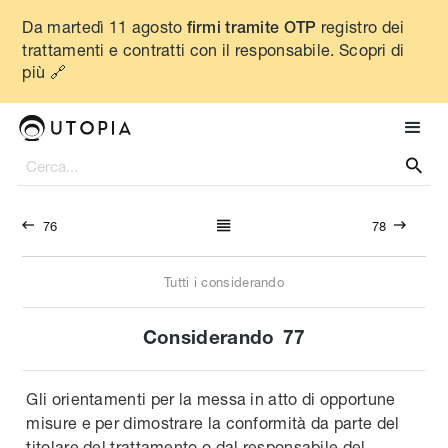
Da martedì 11 agosto
registro dei
firmi tramite OTP
trattamenti e contratti con il responsabile. Scopri di
più 🔗




76
78
Tutti i considerando
Considerando
77
Gli orientamenti per la messa in atto di opportune
misure e per dimostrare la conformità da parte del
titolare del trattamento o dal responsabile del