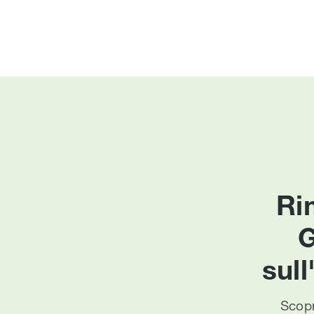
Ri
G
sul
Scopr