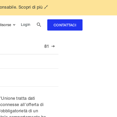
ponsabile. Scopri di più 🔗

Login
Risorse
CONTATTACI
81

'Unione tratta dati
 connesse all'offerta di
'obbligatorietà di un
ui tale comportamento ha