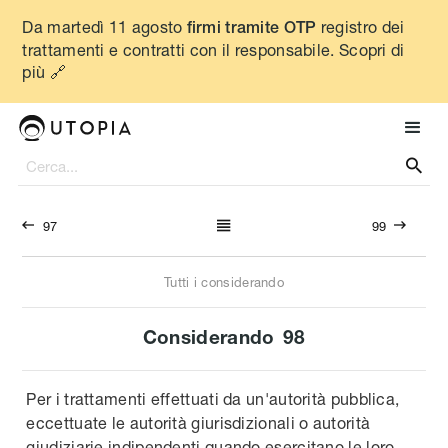
Da martedì 11 agosto
registro dei
firmi tramite OTP
trattamenti e contratti con il responsabile. Scopri di
più 🔗




97
99
Tutti i considerando
Considerando
98
Per i trattamenti effettuati da un'autorità pubblica,
eccettuate le autorità giurisdizionali o autorità
giudiziarie indipendenti quando esercitano le loro