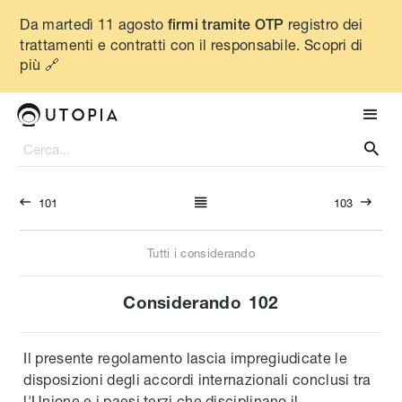
Da martedì 11 agosto
registro dei
firmi tramite OTP
trattamenti e contratti con il responsabile. Scopri di
più 🔗




101
103
Tutti i considerando
Considerando
102
Il presente regolamento lascia impregiudicate le
disposizioni degli accordi internazionali conclusi tra
l'Unione e i paesi terzi che disciplinano il