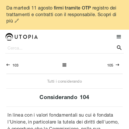
Da martedì 11 agosto
registro dei
firmi tramite OTP
trattamenti e contratti con il responsabile. Scopri di
più 🔗




103
105
Tutti i considerando
Considerando
104
In linea con i valori fondamentali su cui è fondata
l'Unione, in particolare la tutela dei diritti dell'uomo,
è opportuno che la Commissione, nella sua