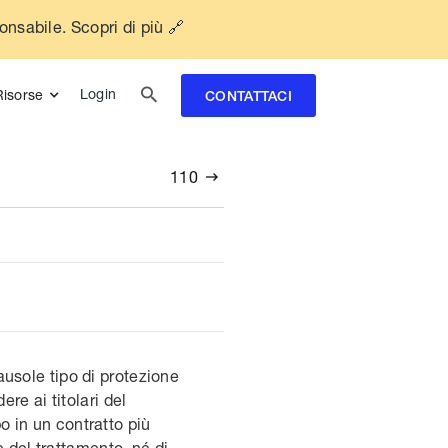
ponsabile. Scopri di più 🔗

Login
Risorse
CONTATTACI
110

lausole tipo di protezione
re ai titolari del
po in un contratto più
e del trattamento, né di