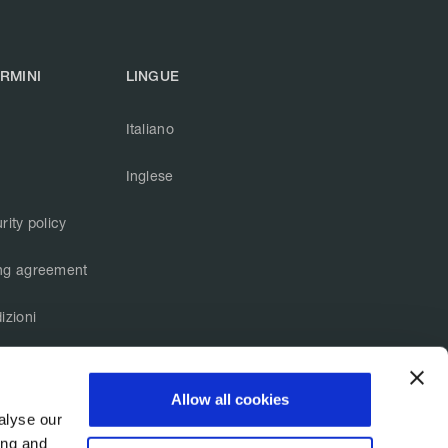
ERMINI
LINGUE
Italiano
Inglese
rity policy
ng agreement
izioni
Allow all cookies
Stato servizi
alyse our
ing and