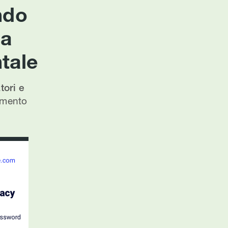
ndo
ca
tale
ori e
lamento