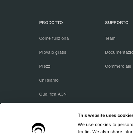
PRODOTTO
SUPPORTO
Come funziona
Team
Provalo gratis
Documentazi
Prezzi
Commerciale
Chi siamo
Qualifica ACN
This website uses cookie



We use cookies to personal
traffic. We also share info