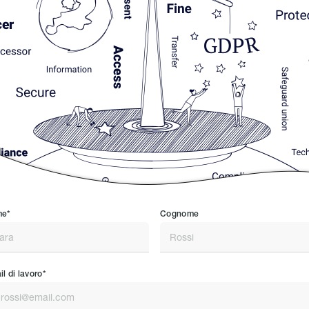
e*
Cognome
l di lavoro*