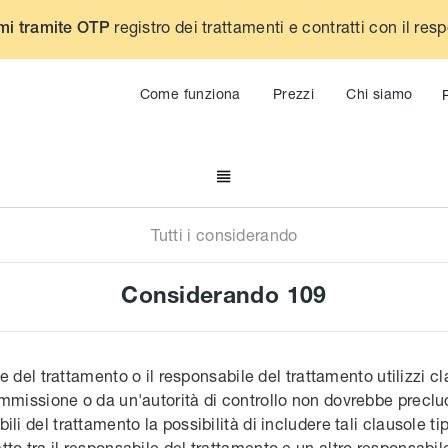
registro dei trattamenti e contratti con il res
mi tramite OTP
Come funziona
Prezzi
Chi siamo

Tutti i considerando
Considerando
109
are del trattamento o il responsabile del trattamento utilizzi c
mmissione o da un'autorità di controllo non dovrebbe preclude
li del trattamento la possibilità di includere tali clausole ti
to tra il responsabile del trattamento e un altro responsabil