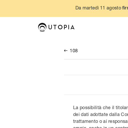
Da martedì 11 agosto
fir
108

La possibilità che il titol
dei dati adottate dalla Co
trattamento o ai responsabi
ampio, anche in un contrat