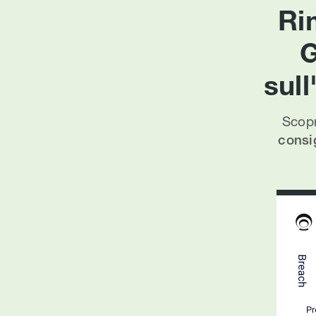
Ri
G
sul
Scopr
consig