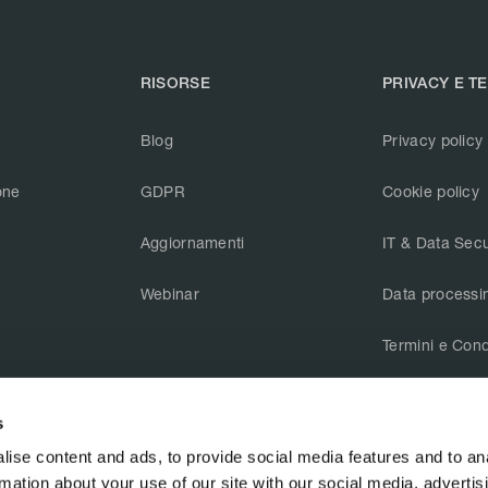
RISORSE
PRIVACY E T
Blog
Privacy policy
one
GDPR
Cookie policy
Aggiornamenti
IT & Data Secu
Webinar
Data processi
Termini e Cond
CAIQ v3.1
s
ise content and ads, to provide social media features and to an
rmation about your use of our site with our social media, advertis