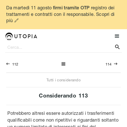
Da martedì 11 agosto
registro dei
firmi tramite OTP
trattamenti e contratti con il responsabile. Scopri di
più 🔗




112
114
Tutti i considerando
Considerando
113
Potrebbero altresì essere autorizzati i trasferimenti
qualificabili come non ripetitivi e riguardanti soltanto
un numero limitato di interessati ai fini del