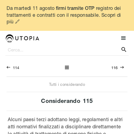
Da martedì 11 agosto
registro dei
firmi tramite OTP
trattamenti e contratti con il responsabile. Scopri di
più 🔗




114
116
Tutti i considerando
Considerando
115
Alcuni paesi terzi adottano leggi, regolamenti e altri
atti normativi finalizzati a disciplinare direttamente
le attività di trattamento di persone fisiche e