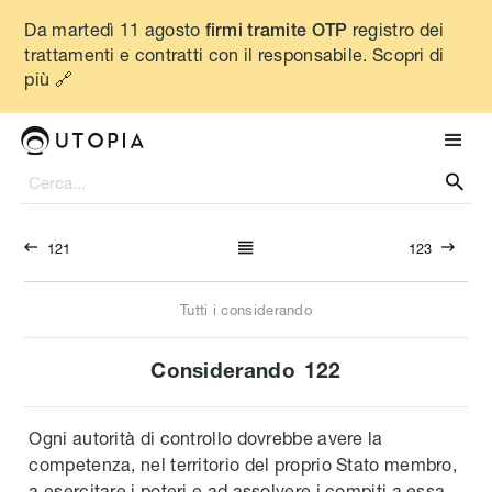
Da martedì 11 agosto
registro dei
firmi tramite OTP
trattamenti e contratti con il responsabile. Scopri di
più 🔗




121
123
Tutti i considerando
Considerando
122
Ogni autorità di controllo dovrebbe avere la
competenza, nel territorio del proprio Stato membro,
a esercitare i poteri e ad assolvere i compiti a essa