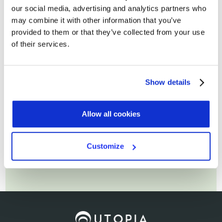
Cognome
our social media, advertising and analytics partners who
may combine it with other information that you’ve
provided to them or that they’ve collected from your use
of their services.
Email di lavoro*
Show details
Allow all cookies
Customize