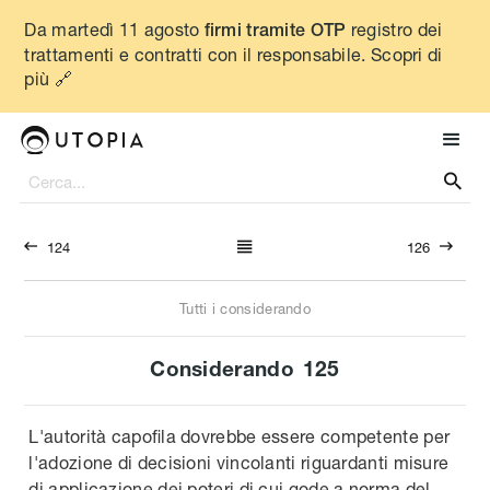
Da martedì 11 agosto
registro dei
firmi tramite OTP
trattamenti e contratti con il responsabile. Scopri di
più 🔗




124
126
Tutti i considerando
Considerando
125
L'autorità capofila dovrebbe essere competente per
l'adozione di decisioni vincolanti riguardanti misure
di applicazione dei poteri di cui gode a norma del