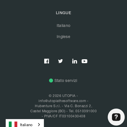
LINGUE
Italiano
Inglese



Stato servizi
© 2026 UTOPIA -
info@utopiathesoftware.com
-
Hubenture S.r.l. - Via C. Bonazzi 2,
Castel Maggiore (BO) -
Tel. 0510391000
- PIVA/CF IT03100430408
Italiano