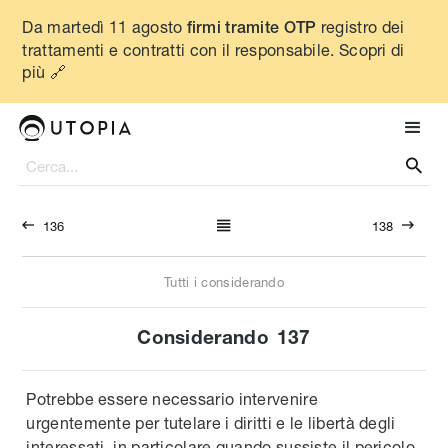
Da martedì 11 agosto
registro dei
firmi tramite OTP
trattamenti e contratti con il responsabile. Scopri di
più 🔗




136
138
Tutti i considerando
Considerando
137
Potrebbe essere necessario intervenire
urgentemente per tutelare i diritti e le libertà degli
interessati, in particolare quando sussiste il pericolo