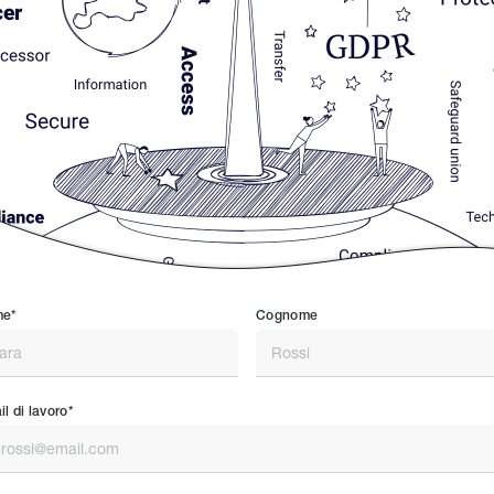
e*
Cognome
l di lavoro*