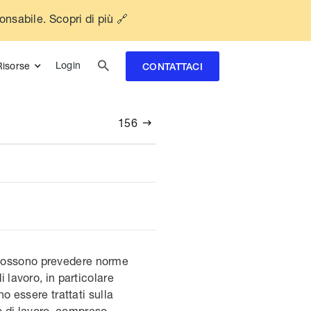
ponsabile. Scopri di più 🔗

Login
Risorse
CONTATTACI
156

i», possono prevedere norme
i lavoro, in particolare
no essere trattati sulla
o di lavoro, compreso