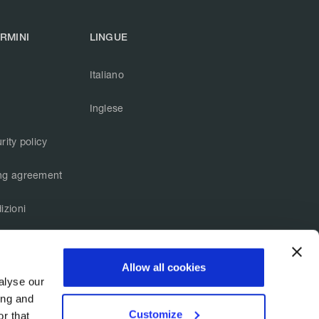
ERMINI
LINGUE
Italiano
Inglese
rity policy
ng agreement
izioni
Allow all cookies
Stato servizi
alyse our
ing and
Customize
r that