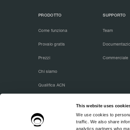
PRODOTTO
SUPPORTO
Come funziona
Team
Provalo gratis
Documentazi
Prezzi
Commerciale
Chi siamo
Qualifica ACN
This website uses cookie



We use cookies to personal
traffic. We also share info
analytics partners who may