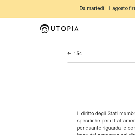
Da martedì 11 agosto
fir
154

Il diritto degli Stati memb
specifiche per il trattamen
per quanto riguarda le cond
base del consenso del dip