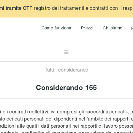
registro dei trattamenti e contratti con il res
mi tramite OTP
Come funziona
Prezzi
Chi siamo

Tutti i considerando
Considerando
155
ri o i contratti collettivi, ivi compresi gli «accordi aziendal
to dei dati personali dei dipendenti nell'ambito dei rapporti d
izioni alle quali i dati personali nei rapporti di lavoro posso
endente, per finalità di assunzione, esecuzione del contratt