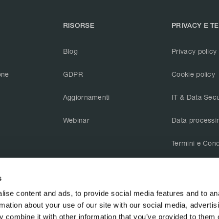
RISORSE
PRIVACY E T
Blog
Privacy policy
one
GDPR
Cookie policy
Aggiornamenti
IT & Data Secu
Webinar
Data processi
Termini e Cond
CAIQ v3.1
s
ise content and ads, to provide social media features and to an
rmation about your use of our site with our social media, advertis
 combine it with other information that you’ve provided to them o