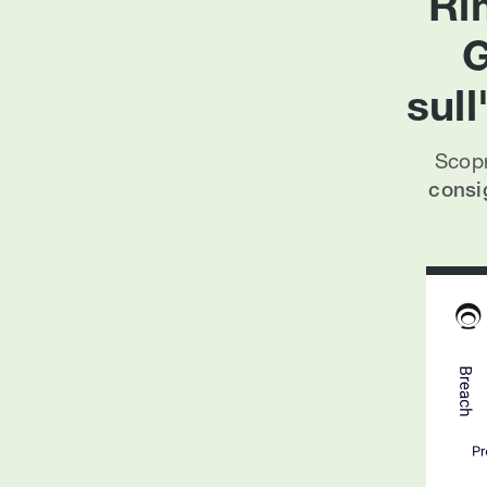
Ri
G
sul
Scopr
consig